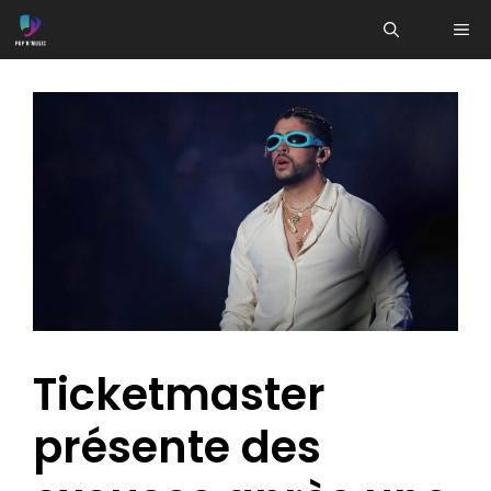
Aller
ME
au
contenu
Ticketmaster
présente des