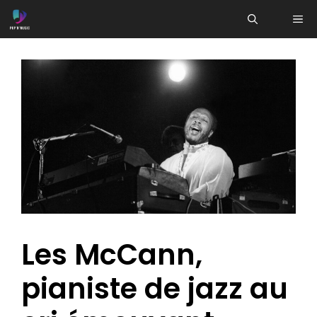
Aller
ME
au
contenu
Les McCann,
pianiste de jazz au