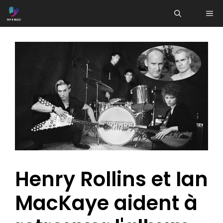
Aller
ME
au
contenu
Henry Rollins et Ian
MacKaye aident à