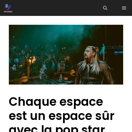
Aller
ME
au
contenu
Chaque espace
est un espace sûr
avec la pop star