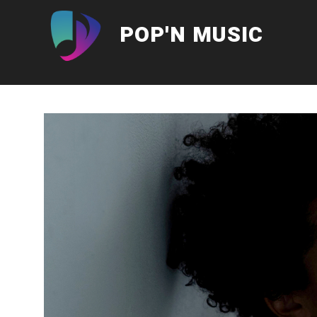
Aller
au
POP'N MUSIC
contenu