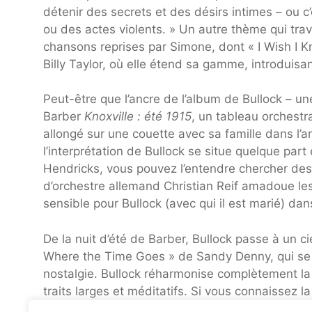
détenir des secrets et des désirs intimes – ou 
ou des actes violents. » Un autre thème qui trav
chansons reprises par Simone, dont « I Wish I 
Billy Taylor, où elle étend sa gamme, introduisan
Peut-être que l’ancre de l’album de Bullock – un
Barber
Knoxville : été 1915
, un tableau orchestr
allongé sur une couette avec sa famille dans l’a
l’interprétation de Bullock se situe quelque part
Hendricks, vous pouvez l’entendre chercher des 
d’orchestre allemand Christian Reif amadoue les 
sensible pour Bullock (avec qui il est marié) da
De la nuit d’été de Barber, Bullock passe à un c
Where the Time Goes » de Sandy Denny, qui se
nostalgie. Bullock réharmonise complètement la
traits larges et méditatifs. Si vous connaissez 
Nina Simone, vous risquez d’avoir un choc. Bull