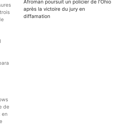
Afroman poursuit un policier de l'Ohio
sures
après la victoire du jury en
trois
diffamation
de
l
bara
nows
e de
t en
de