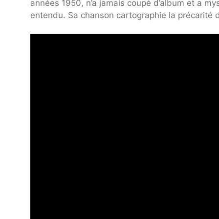
années 1950, n’a jamais coupé d’album et a mys
entendu. Sa chanson cartographie la précarité d