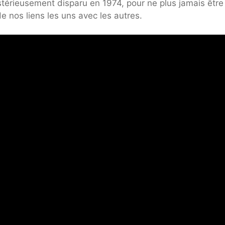
térieusement disparu en 1974, pour ne plus jamais être
e nos liens les uns avec les autres.