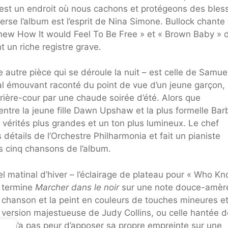
c’est un endroit où nous cachons et protégeons des bles
erse l’album est l’esprit de Nina Simone. Bullock chante 
Knew How It would Feel To Be Free » et « Brown Baby » 
t un riche registre grave.
e autre pièce qui se déroule la nuit – est celle de Samue
al émouvant raconté du point de vue d’un jeune garçon,
rrière-cour par une chaude soirée d’été. Alors que
 entre la jeune fille Dawn Upshaw et la plus formelle Bar
vérités plus grandes et un ton plus lumineux. Le chef
détails de l’Orchestre Philharmonia et fait un pianiste
ns cinq chansons de l’album.
iel matinal d’hiver – l’éclairage de plateau pour « Who K
 termine
Marcher dans le noir
sur une note douce-amèr
 chanson et la peint en couleurs de touches mineures e
la version majestueuse de Judy Collins, ou celle hantée 
ock n’a pas peur d’apposer sa propre empreinte sur une