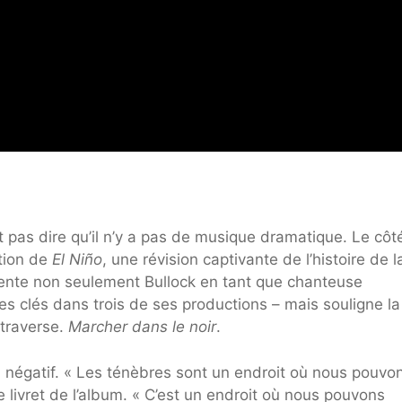
ut pas dire qu’il n’y a pas de musique dramatique. Le côt
tion de
El Niño
, une révision captivante de l’histoire de l
ente non seulement Bullock en tant que chanteuse
es clés dans trois de ses productions – mais souligne la
 traverse.
Marcher dans le noir
.
 ni négatif. « Les ténèbres sont un endroit où nous pouvo
le livret de l’album. « C’est un endroit où nous pouvons