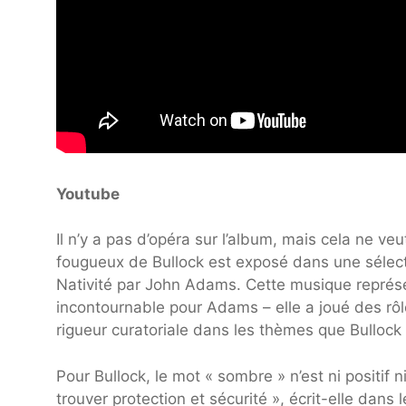
Youtube
Il n’y a pas d’opéra sur l’album, mais cela ne ve
fougueux de Bullock est exposé dans une sélec
Nativité par John Adams. Cette musique représ
incontournable pour Adams – elle a joué des rôl
rigueur curatoriale dans les thèmes que Bullock
Pour Bullock, le mot « sombre » n’est ni positif
trouver protection et sécurité », écrit-elle dans 